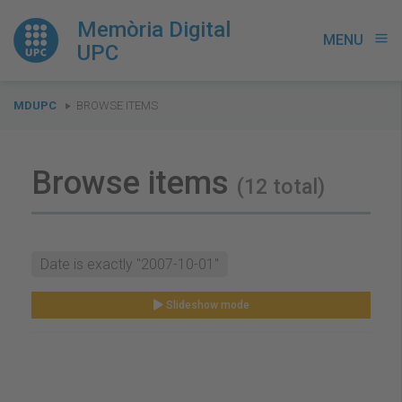
Memòria Digital
MENU
menu
UPC
You
MDUPC
BROWSE ITEMS
are
here:
Browse items
(12 total)
Date is exactly "2007-10-01"
Slideshow mode