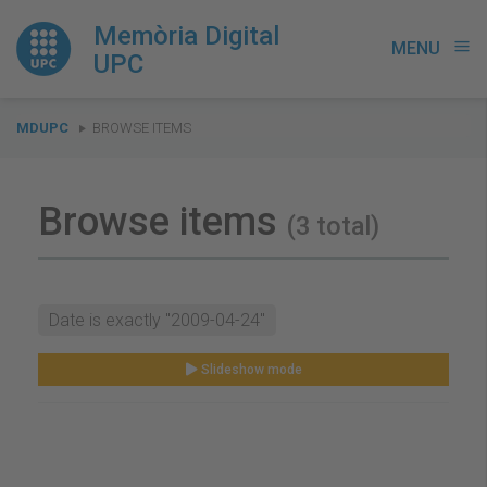
Memòria Digital
MENU
menu
UPC
You
MDUPC
BROWSE ITEMS
are
here:
Browse items
(3 total)
Date is exactly "2009-04-24"
Slideshow mode