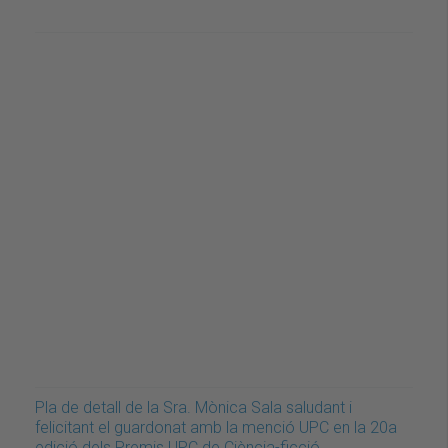
Pla de detall de la Sra. Mònica Sala saludant i
felicitant el guardonat amb la menció UPC en la 20a
edició dels Premis UPC de Ciència-ficció