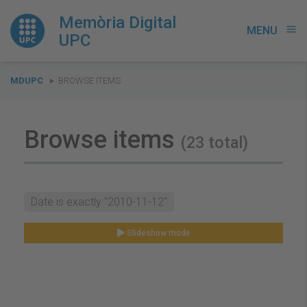
Memòria Digital
MENU
menu
UPC
You
MDUPC
BROWSE ITEMS
are
here:
Browse items
(23 total)
Date is exactly "2010-11-12"
Slideshow mode