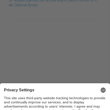
Sr. Miquel Barceló en la 20a edició dels Premis UPC
de Ciència-ficció