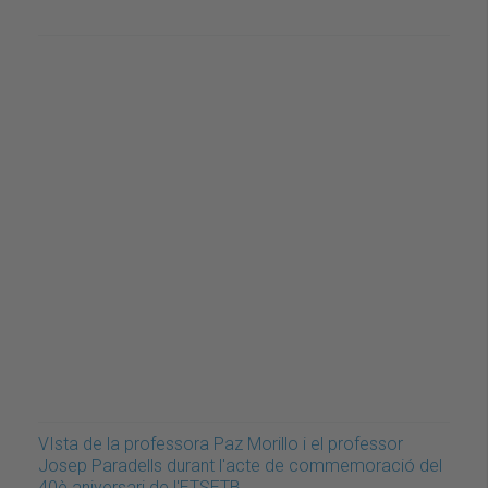
VIsta de la professora Paz Morillo i el professor
Josep Paradells durant l'acte de commemoració del
40è aniversari de l'ETSETB