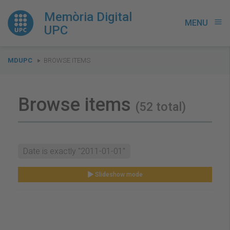
Memòria Digital
MENU
menu
UPC
You
MDUPC
BROWSE ITEMS
are
here:
Browse items
(52 total)
Date is exactly "2011-01-01"
Slideshow mode