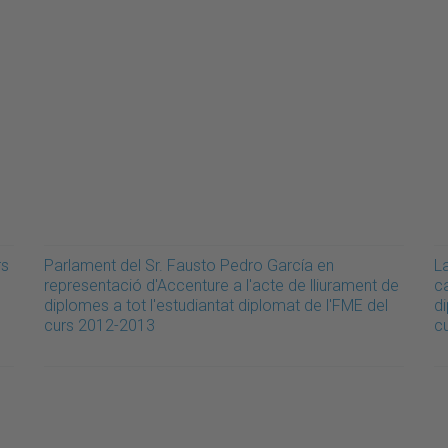
rs
Parlament del Sr. Fausto Pedro García en
L
representació d'Accenture a l'acte de lliurament de
ca
diplomes a tot l'estudiantat diplomat de l'FME del
di
curs 2012-2013
c