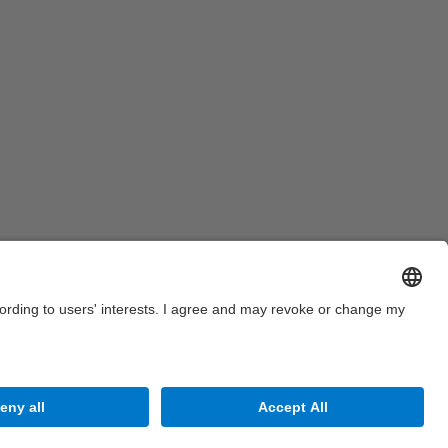
a mitjà de la mesa presidencial i del públic
sistent a l'acte de lliurament de diplomes a tot
'estudiantat diplomat de l'FME del curs 2012-2013
Legal warning
Privacy settings