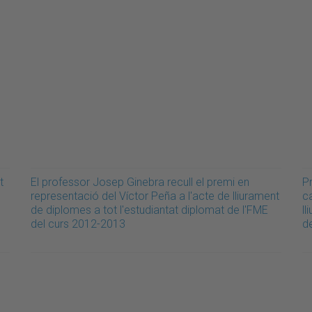
t
El professor Josep Ginebra recull el premi en
P
representació del Víctor Peña a l'acte de lliurament
ca
de diplomes a tot l'estudiantat diplomat de l'FME
ll
del curs 2012-2013
d