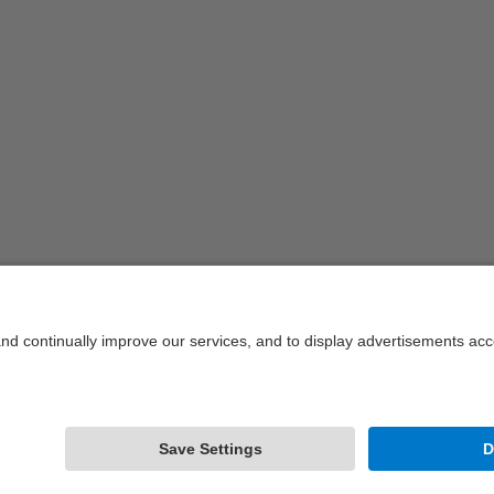
ap
Pla mitjà de la mesa presidencial a l'acte de
Pl
lliurament de diplomes a tot l'estudiantat diplomat
as
de l'FME del curs 2012-2013
l
rcelonaTech