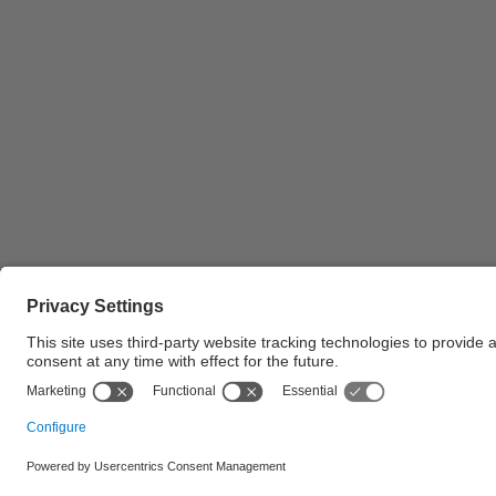
Primer pla del professor Jaume Franch Bullich, c
d'estudis de Matemàtiques, a l'acte de lliurament
de diplomes a tot l'estudiantat diplomat de l'FME
del curs 2012-2013
© UPC Universitat Politècnica de Catalunya · Ba