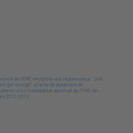
a coral de l'FME interpreta una segona peça, "Just
n't get enough", a l'acte de lliurament de
plomes a tot l'estudiantat diplomat de l'FME del
urs 2012-2013