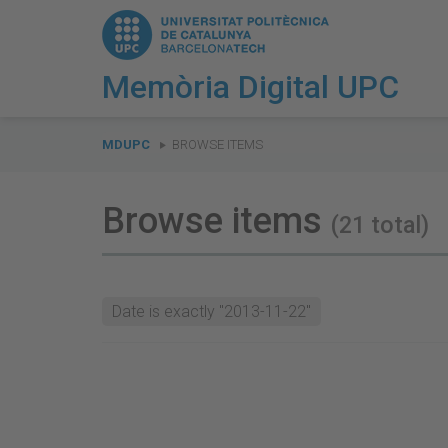
Memòria Digital UPC
You
are
MDUPC
BROWSE ITEMS
here:
Browse items
(21 total)
Date is exactly "2013-11-22"