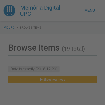
Memòria Digital
MENU
menu
UPC
You
MDUPC
BROWSE ITEMS
are
here:
Browse items
(19 total)
Date is exactly "2018-12-20"
Slideshow mode