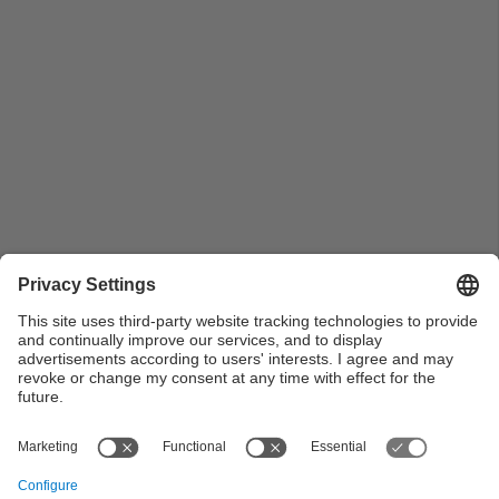
Pla mitjà de la companyia FEM Teatre FME a l'acte de
lliurament de diplomes a tot l'estudiantat diplomat de
l'FME del curs 2017-2018