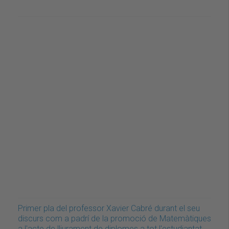
Primer pla del professor Xavier Cabré durant el seu
discurs com a padrí de la promoció de Matemàtiques
a l'acte de lliurament de diplomes a tot l'estudiantat