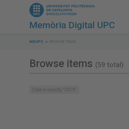
Memòria Digital UPC
You
are
MDUPC
BROWSE ITEMS
here:
Browse items
(59 total)
Date is exactly "2019"