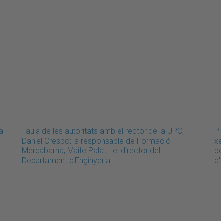
ra
Taula de les autoritats amb el rector de la UPC,
Pl
Daniel Crespo; la responsable de Formació
x
Mercabarna, Maite Palat, i el director del
p
Departament d'Enginyeria…
d