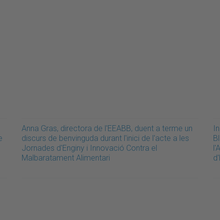
Anna Gras, directora de l'EEABB, duent a terme un
In
e
discurs de benvinguda durant l'inici de l'acte a les
B
Jornades d'Enginy i Innovació Contra el
l'
Malbaratament Alimentari
d