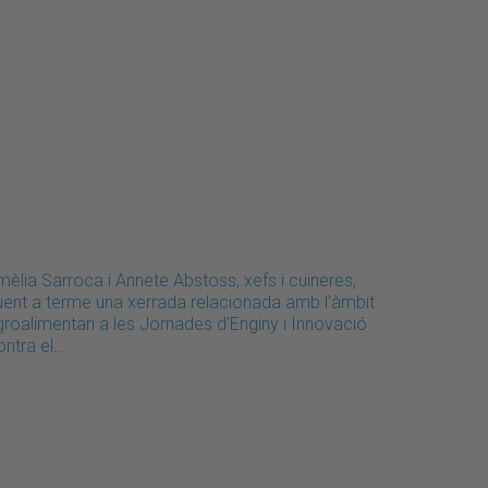
èlia Sarroca i Annete Abstoss, xefs i cuineres,
uent a terme una xerrada relacionada amb l'àmbit
groalimentari a les Jornades d'Enginy i Innovació
ontra el…