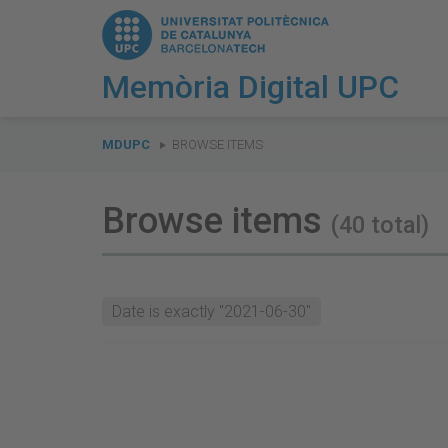
Memòria Digital UPC
You
are
MDUPC
BROWSE ITEMS
here:
Browse items
(40 total)
Date is exactly "2021-06-30"