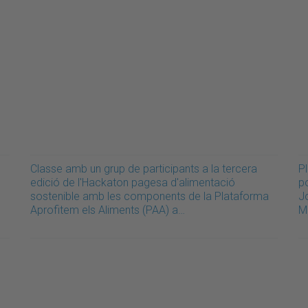
Classe amb un grup de participants a la tercera
Pl
edició de l'Hackaton pagesa d'alimentació
p
sostenible amb les components de la Plataforma
J
Aprofitem els Aliments (PAA) a…
M