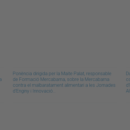
s
Ponència dirigida per la Maite Palat, responsable
D
a
de Formació Mercabarna, sobre la Mercabarna
c
contra el malbaratament alimentari a les Jornades
d
d'Enginy i Innovació…
Al