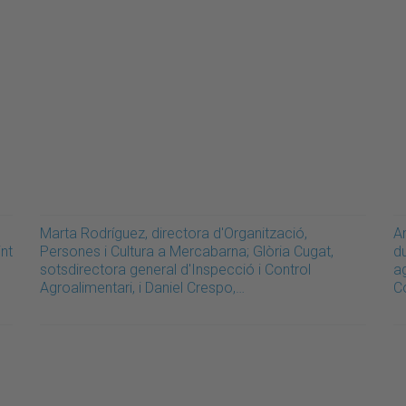
Marta Rodríguez, directora d'Organització,
Am
int
Persones i Cultura a Mercabarna; Glòria Cugat,
d
sotsdirectora general d'Inspecció i Control
a
Agroalimentari, i Daniel Crespo,…
C