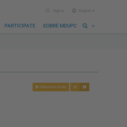
user
world
Sign in
English

PARTICIPATE
SOBRE MDUPC

Slideshow mode