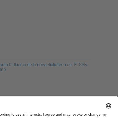
anta 0 i lluerna de la nova Biblioteca de l'ETSAB
009
Legal warning
Privacy settings