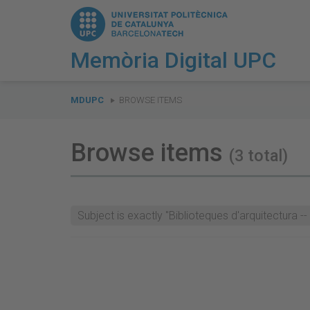
Memòria Digital UPC
You
are
MDUPC
BROWSE ITEMS
here:
Browse items
(3 total)
Subject is exactly "Biblioteques d'arquitectura -