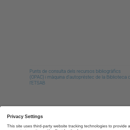
Punts de consulta dels recursos bibliogràfics
(OPAC) i màquina d'autopréstec de la Biblioteca 
l'ETSAB
© UPC Universitat Politècnica de Catalunya · Ba