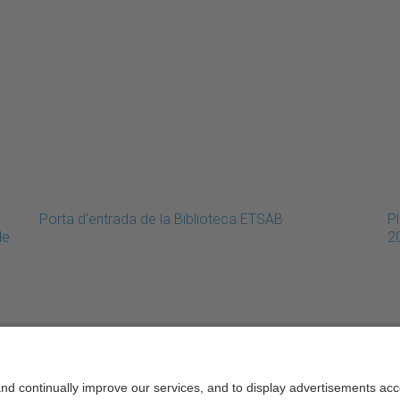
Porta d'entrada de la Biblioteca ETSAB
Pl
de
2
rcelonaTech