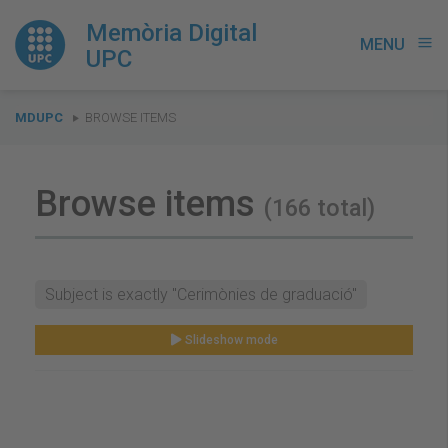
Memòria Digital
MENU
menu
UPC
You
MDUPC
BROWSE ITEMS
are
here:
Browse items
(166 total)
Subject is exactly "Cerimònies de graduació"
Slideshow mode