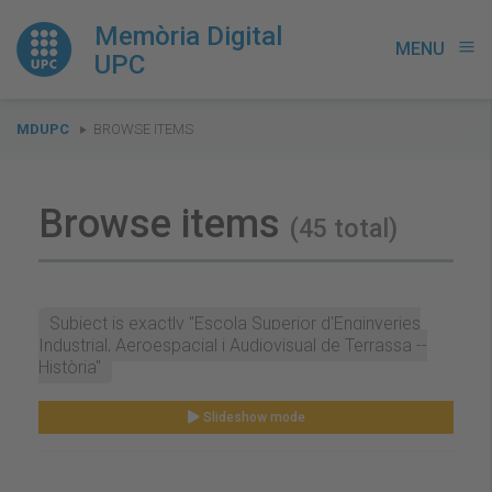
Memòria Digital
MENU
menu
UPC
You
MDUPC
BROWSE ITEMS
are
here:
Browse items
(45 total)
Subject is exactly "Escola Superior d'Enginyeries
Industrial, Aeroespacial i Audiovisual de Terrassa --
Història"
Slideshow mode