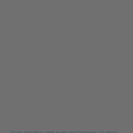
Diada castellera amb motiu del Centenari a la plaça