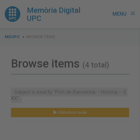
Memòria Digital
MENU
menu
UPC
You
MDUPC
BROWSE ITEMS
are
here:
Browse items
(4 total)
Subject is exactly "Port de Barcelona -- Història -- S.
XX"
Slideshow mode