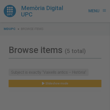
Memòria Digital
MENU
menu
UPC
You
MDUPC
BROWSE ITEMS
are
here:
Browse items
(5 total)
Subject is exactly "Vaixells antics -- Història"
Slideshow mode