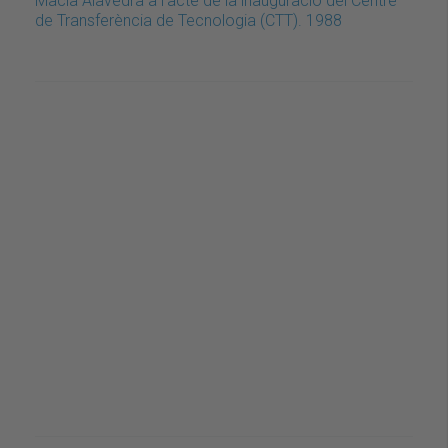
Macià Alavedra a l'acte de la inauguració del Centre
de Transferència de Tecnologia (CTT). 1988