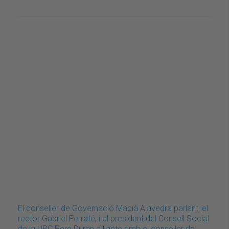
El conseller de Governació Macià Alavedra parlant, el
rector Gabriel Ferraté, i el president del Consell Social
de la UPC Pere Duran a l'acte amb el conseller de…