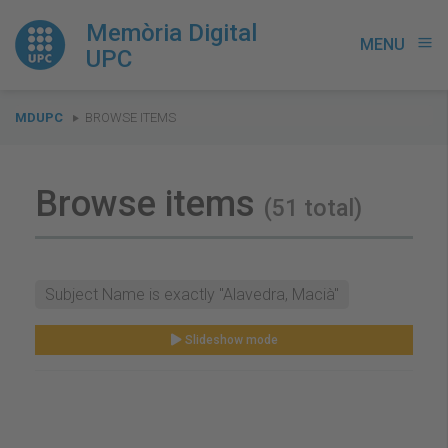
Memòria Digital
MENU
menu
UPC
You
MDUPC
BROWSE ITEMS
are
here:
Browse items
(51 total)
Subject Name is exactly "Alavedra, Macià"
Slideshow mode