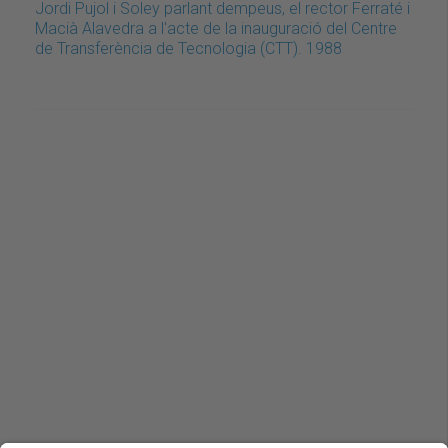
Jordi Pujol i Soley parlant dempeus, el rector Ferraté i
Macià Alavedra a l'acte de la inauguració del Centre
de Transferència de Tecnologia (CTT). 1988