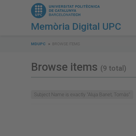
Memòria Digital UPC
You
are
MDUPC
BROWSE ITEMS
here:
Browse items
(9 total)
Subject Name is exactly "Aluja Banet, Tomàs"