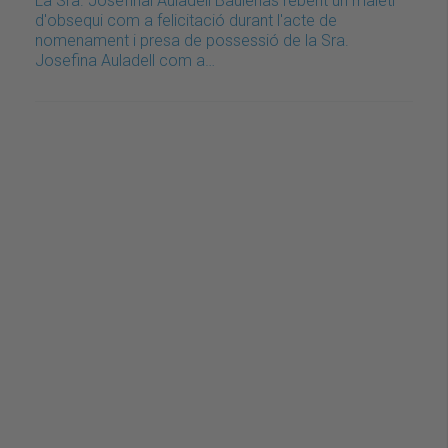
La Sra. Josefinal Auladell Baulenas rebent un maletí
d'obsequi com a felicitació durant l'acte de
nomenament i presa de possessió de la Sra.
Josefina Auladell com a…