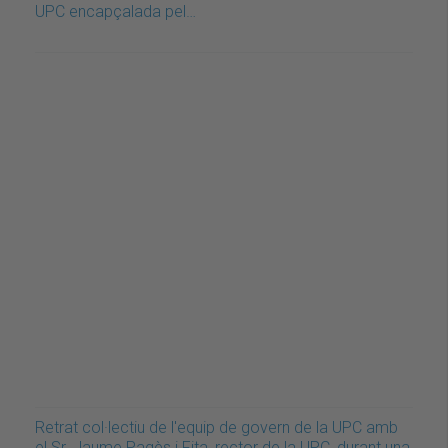
UPC encapçalada pel…
Retrat col·lectiu de l'equip de govern de la UPC amb
el Sr. Jaume Pagès i Fita, rector de la UPC, durant una