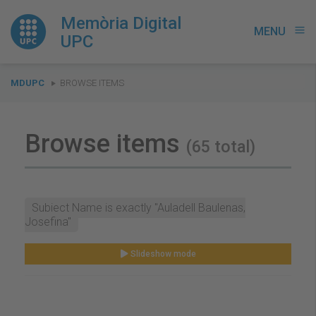
Memòria Digital
MENU
menu
UPC
You
MDUPC
BROWSE ITEMS
are
here:
Browse items
(65 total)
Subject Name is exactly "Auladell Baulenas,
Josefina"
Slideshow mode