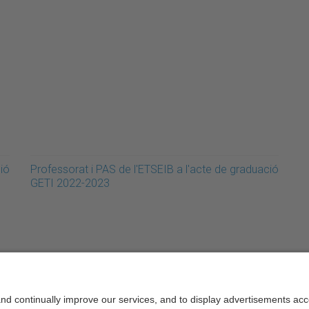
ió
Professorat i PAS de l'ETSEIB a l'acte de graduació
GETI 2022-2023
rcelonaTech