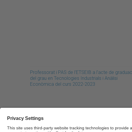
Professorat i PAS de l'ETSEIB a l'acte de graduac
del grau en Tecnologies Industrials i Anàlisi
Econòmica del curs 2022-2023
© UPC Universitat Politècnica de Catalunya · Ba