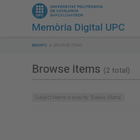
Memòria Digital UPC
You
are
MDUPC
BROWSE ITEMS
here:
Browse items
(2 total)
Subject Name is exactly "Balaux, Marta"