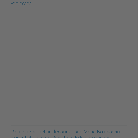
Projectes…
Pla de detall del professor Josep Maria Baldasano
signant el Llibre de Registres de les Preses de