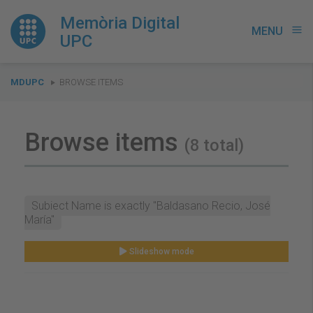
Memòria Digital
MENU
menu
UPC
You
MDUPC
BROWSE ITEMS
are
here:
Browse items
(8 total)
Subject Name is exactly "Baldasano Recio, José
María"
Slideshow mode