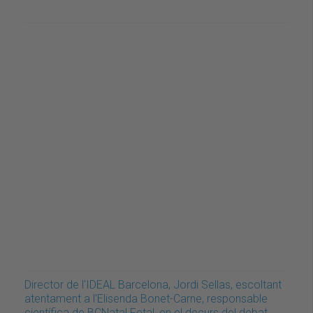
Director de l'IDEAL Barcelona, Jordi Sellas, escoltant
atentament a l'Elisenda Bonet-Carne, responsable
científica de BCNatal Fetal, en el decurs del debat