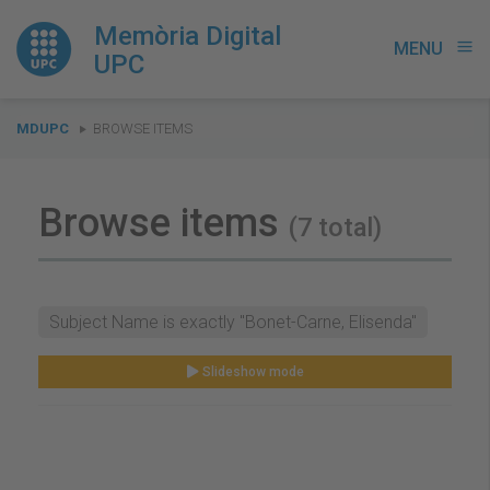
Memòria Digital
MENU
menu
UPC
You
MDUPC
BROWSE ITEMS
are
here:
Browse items
(7 total)
Subject Name is exactly "Bonet-Carne, Elisenda"
Slideshow mode