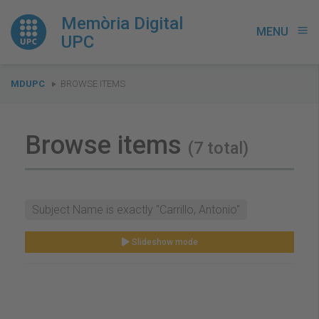
Memòria Digital
MENU
menu
UPC
You
MDUPC
BROWSE ITEMS
are
here:
Browse items
(7 total)
Subject Name is exactly "Carrillo, Antonio"
Slideshow mode