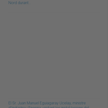
Nord durant…
El Sr. Juan Manuel Eguiagaray Ucelay, ministre
d'Indústria i Energia, visitant les instal·lacions del