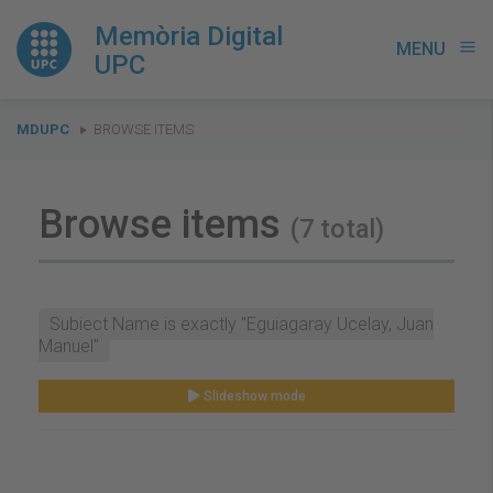
Memòria Digital
MENU
menu
UPC
You
MDUPC
BROWSE ITEMS
are
here:
Browse items
(7 total)
Subject Name is exactly "Eguiagaray Ucelay, Juan
Manuel"
Slideshow mode