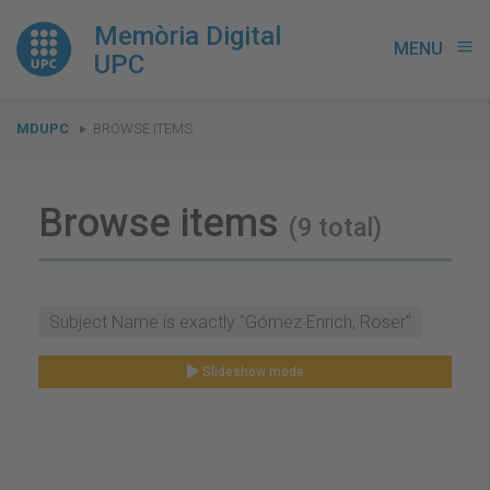
Memòria Digital
MENU
menu
UPC
You
MDUPC
BROWSE ITEMS
are
here:
Browse items
(9 total)
Subject Name is exactly "Gómez Enrich, Roser"
Slideshow mode