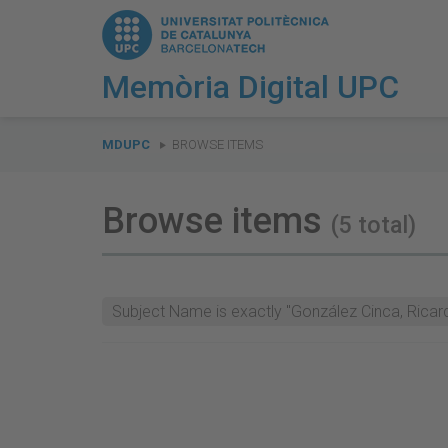
Memòria Digital UPC
You
are
MDUPC
BROWSE ITEMS
here:
Browse items
(5 total)
Subject Name is exactly "González Cinca, Ricar