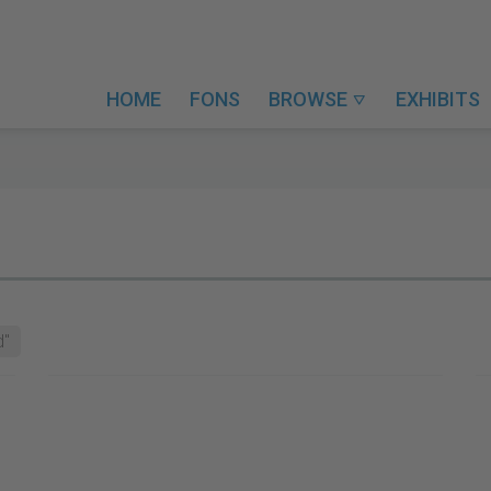
HOME
FONS
BROWSE
EXHIBITS

d"