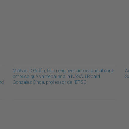
Michael D.Griffin, físic i enginyer aeroespacial nord-
A
americà que va treballar a la NASA, i Ricard
S
nd
González Cinca, professor de l'EPSC