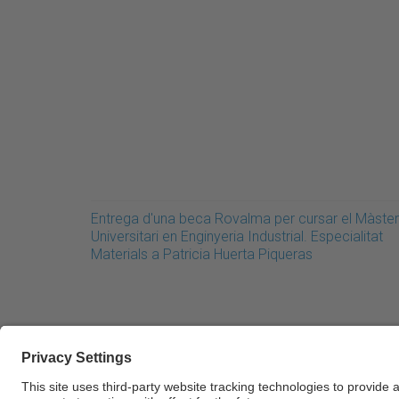
Entrega d'una beca Rovalma per cursar el Màster
Universitari en Enginyeria Industrial. Especialitat
Materials a Patricia Huerta Piqueras
© UPC Universitat Politècnica de Catalunya · Ba