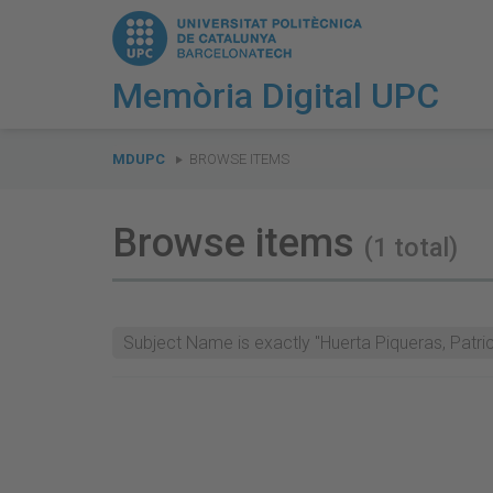
Memòria Digital UPC
You
are
MDUPC
BROWSE ITEMS
here:
Browse items
(1 total)
Subject Name is exactly "Huerta Piqueras, Patric