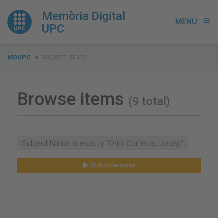
Memòria Digital
MENU
menu
UPC
You
MDUPC
BROWSE ITEMS
are
here:
Browse items
(9 total)
Subject Name is exactly "Oriol Carreras, Josep"
Slideshow mode