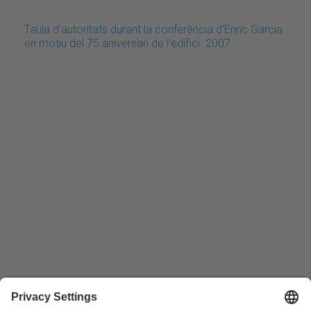
Taula d'autoritats durant la conferència d'Enric Garcia
en motiu del 75 aniversari de l'edifici. 2007.