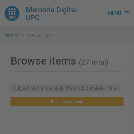
Memòria Digital
MENU
menu
UPC
You
MDUPC
BROWSE ITEMS
are
here:
Browse items
(27 total)
Subject Name is exactly "Palà Schönwälder, Pere"
Slideshow mode