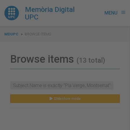
Memòria Digital
MENU
menu
UPC
You
MDUPC
BROWSE ITEMS
are
here:
Browse items
(13 total)
Subject Name is exactly "Pla Verge, Montserrat"
Slideshow mode