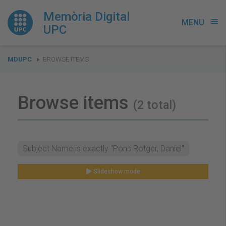
Memòria Digital
MENU
menu
UPC
You
MDUPC
BROWSE ITEMS
are
here:
Browse items
(2 total)
Subject Name is exactly "Pons Rotger, Daniel"
Slideshow mode