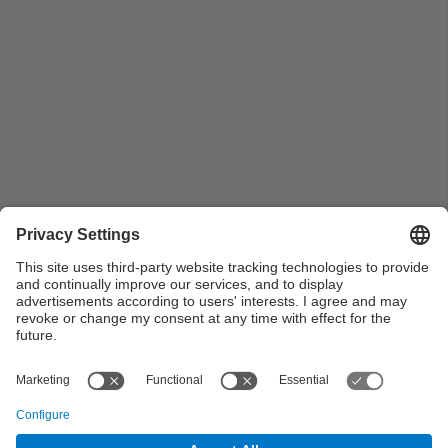
Millor expedient del grau en Enginyeria Electrònica
Industrial i Automàtica