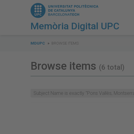
Memòria Digital UPC
You
are
MDUPC
BROWSE ITEMS
here:
Browse items
(6 total)
Subject Name is exactly "Pons Vallès, Montserra