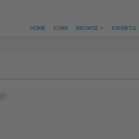
HOME
FONS
BROWSE
EXHIBITS

t"