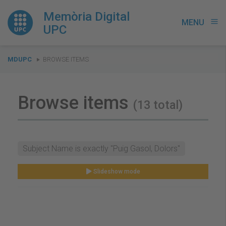
Memòria Digital
MENU
menu
UPC
You
MDUPC
BROWSE ITEMS
are
here:
Browse items
(13 total)
Subject Name is exactly "Puig Gasol, Dolors"
Slideshow mode