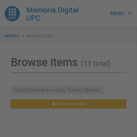
Memòria Digital
MENU
menu
UPC
You
MDUPC
BROWSE ITEMS
are
here:
Browse items
(13 total)
Subject Name is exactly "Reyes, Manuel"
Slideshow mode