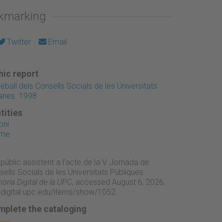
okmarking
Twitter
Email
ic report
ball dels Consells Socials de les Universitats
anes. 1998
tities
oni
ume
 públic assistent a l'acte de la V Jornada de
sells Socials de les Universitats Públiques
ria Digital de la UPC
, accessed August 6, 2026,
adigital.upc.edu/items/show/1052
.
mplete the cataloging