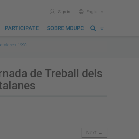
user
world
Sign in
English

PARTICIPATE
SOBRE MDUPC

Catalanes. 1998
ornada de Treball dels
atalanes
Next →