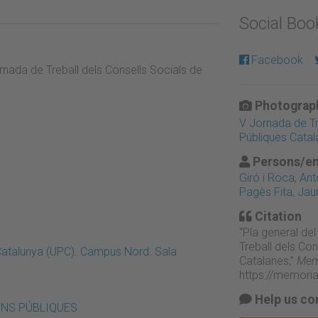
Social Bo
Facebook
Jornada de Treball dels Consells Socials de
Photograph
V Jornada de Tre
Públiques Catal
Persons/en
Giró i Roca, Ant
Pagès Fita, Ja
Citation
“Pla general del
Treball dels Con
 Catalunya (UPC). Campus Nord. Sala
Catalanes,”
Memò
https://memori
Help us co
IONS PÚBLIQUES