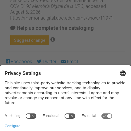
sense cotxes: efectes del confinament per la
COVID19,”
Memòria Digital de la UPC
, accessed
August 6, 2026,
https://memoriadigital.upc.edu/items/show/11971
.
Help us complete the cataloging
Suggest change
Facebook
Twitter
Email
Except where otherwise noted, content on this work is
licensed under a Creative Commons license:
Attribution-
NonCommercial-NoDerivs 3.0 Spain
← Previous
Next →