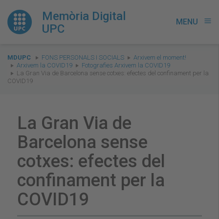
Memòria Digital
MENU
menu
UPC
You
MDUPC
FONS PERSONALS I SOCIALS
Arxivem el moment!
are
Arxivem la COVID19
Fotografies Arxivem la COVID19
La Gran Via de Barcelona sense cotxes: efectes del confinament per la
here:
COVID19
La Gran Via de
Barcelona sense
cotxes: efectes del
confinament per la
COVID19