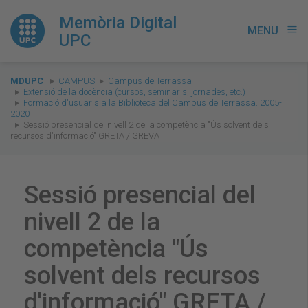
Memòria Digital
MENU
menu
UPC
You
MDUPC
CAMPUS
Campus de Terrassa
are
Extensió de la docència (cursos, seminaris, jornades, etc.)
Formació d'usuaris a la Biblioteca del Campus de Terrassa. 2005-
here:
2020
Sessió presencial del nivell 2 de la competència "Ús solvent dels
recursos d'informació" GRETA / GREVA
Sessió presencial del
nivell 2 de la
competència "Ús
solvent dels recursos
d'informació" GRETA /