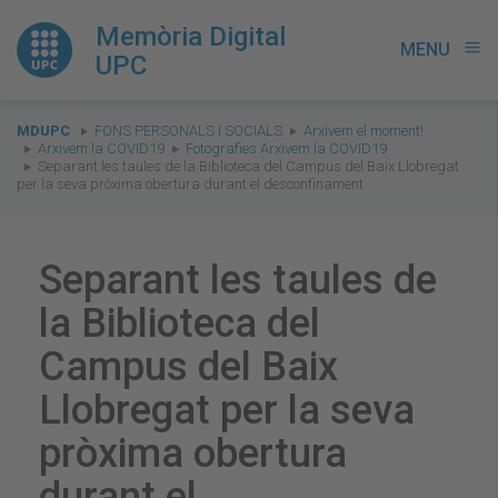
Memòria Digital
MENU
menu
UPC
You
MDUPC
FONS PERSONALS I SOCIALS
Arxivem el moment!
are
Arxivem la COVID19
Fotografies Arxivem la COVID19
Separant les taules de la Biblioteca del Campus del Baix Llobregat
here:
per la seva pròxima obertura durant el desconfinament
Separant les taules de
la Biblioteca del
Campus del Baix
Llobregat per la seva
pròxima obertura
durant el