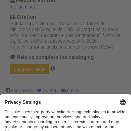
Persons/entities
No identificat
Citation
García López, Gemma, “Separant les taules de la
Biblioteca del Campus del Baix Llobregat per la seva
pròxima obertura durant el desconfinament,”
Memòria
Digital de la UPC
, accessed August 6, 2026,
https://memoriadigital.upc.edu/items/show/13243
.
Help us complete the cataloging
Suggest change
Facebook
Twitter
Email
Except where otherwise noted, content on this work is
licensed under a Creative Commons license:
Attribution-
NonCommercial-NoDerivs 3.0 Spain