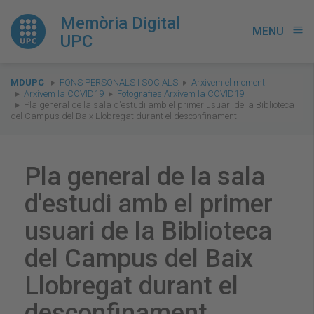
Memòria Digital
MENU
menu
UPC
You
MDUPC
FONS PERSONALS I SOCIALS
Arxivem el moment!
are
Arxivem la COVID19
Fotografies Arxivem la COVID19
Pla general de la sala d'estudi amb el primer usuari de la Biblioteca
here:
del Campus del Baix Llobregat durant el desconfinament
Pla general de la sala
d'estudi amb el primer
usuari de la Biblioteca
del Campus del Baix
Llobregat durant el
desconfinament