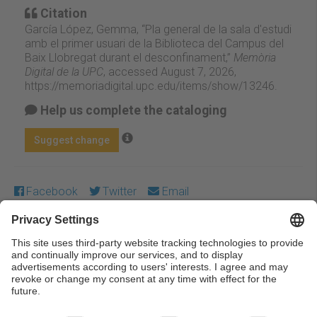
Citation
García López, Gemma, “Pla general de la sala d'estudi
amb el primer usuari de la Biblioteca del Campus del
Baix Llobregat durant el desconfinament,”
Memòria
Digital de la UPC
, accessed August 7, 2026,
https://memoriadigital.upc.edu/items/show/13246
.
Help us complete the cataloging
Suggest change
Facebook
Twitter
Email
Except where otherwise noted, content on this work is
licensed under a Creative Commons license:
Attribution-
NonCommercial-NoDerivs 3.0 Spain