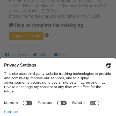
Biblioteca del Campus del Baix Llobregat durant la
fase 2 del desconfinament,”
Memòria Digital de la UPC
,
accessed August 7, 2026,
https://memoriadigital.upc.edu/items/show/13249
.
Help us complete the cataloging
Suggest change
Facebook
Twitter
Email
Except where otherwise noted, content on this work is
licensed under a Creative Commons license:
Attribution-
NonCommercial-NoDerivs 3.0 Spain
← Previous
Next →