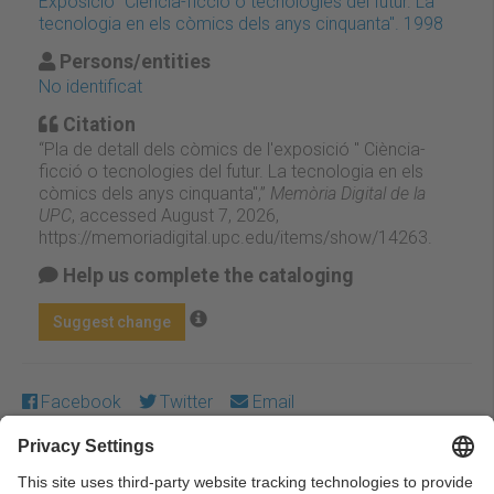
Exposició "Ciència-ficció o tecnologies del futur. La
tecnologia en els còmics dels anys cinquanta". 1998
Persons/entities
No identificat
Citation
“Pla de detall dels còmics de l'exposició " Ciència-
ficció o tecnologies del futur. La tecnologia en els
còmics dels anys cinquanta",”
Memòria Digital de la
UPC
, accessed August 7, 2026,
https://memoriadigital.upc.edu/items/show/14263
.
Help us complete the cataloging
Suggest change
Facebook
Twitter
Email