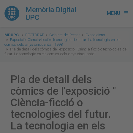
Memòria Digital
MENU
menu
UPC
You
MDUPC
RECTORAT
Gabinet del Rector
Exposicions
are
Exposició "Ciència-ficció o tecnologies del futur. La tecnologia en els
còmics dels anys cinquanta". 1998
here:
Pla de detall dels còmics de l'exposició " Ciència-ficció o tecnologies del
futur. La tecnologia en els còmics dels anys cinquanta"
Pla de detall dels
còmics de l'exposició "
Ciència-ficció o
tecnologies del futur.
La tecnologia en els