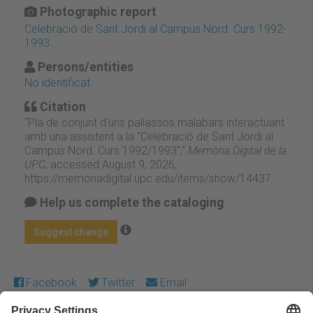
Photographic report
Celebració de Sant Jordi al Campus Nord. Curs 1992-
1993
Persons/entities
No identificat
Citation
“Pla de conjunt d'uns pallassos malabars interactuant
amb una assistent a la "Celebració de Sant Jordi al
Campus Nord. Curs 1992/1993",”
Memòria Digital de la
UPC
, accessed August 9, 2026,
https://memoriadigital.upc.edu/items/show/14437
.
Help us complete the cataloging
Suggest change
Facebook
Twitter
Email