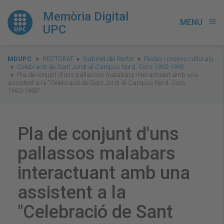
Memòria Digital
MENU
menu
UPC
You
MDUPC
RECTORAT
Gabinet del Rector
Festes i premis culturals
are
Celebració de Sant Jordi al Campus Nord. Curs 1992-1993
Pla de conjunt d'uns pallassos malabars interactuant amb una
here:
assistent a la "Celebració de Sant Jordi al Campus Nord. Curs
1992/1993"
Pla de conjunt d'uns
pallassos malabars
interactuant amb una
assistent a la
"Celebració de Sant