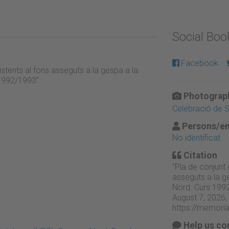
Social Bo
Facebook
stents al fons asseguts a la gespa a la
 1992/1993"
Photograph
Celebració de 
Persons/en
No identificat
Citation
“Pla de conjunt
asseguts a la g
Nord. Curs 199
August 7, 2026,
https://memori
Help us co