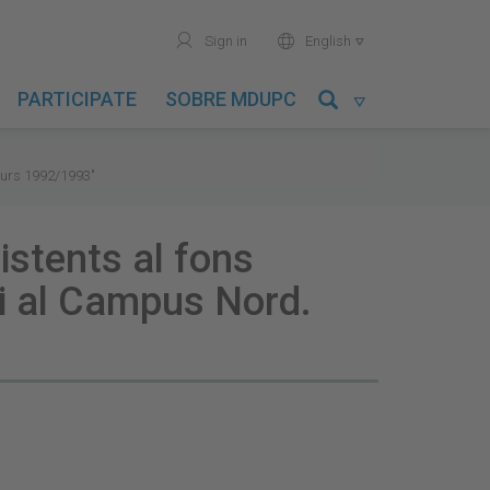
user
world
Sign in
English

PARTICIPATE
SOBRE MDUPC

Curs 1992/1993"
istents al fons
di al Campus Nord.