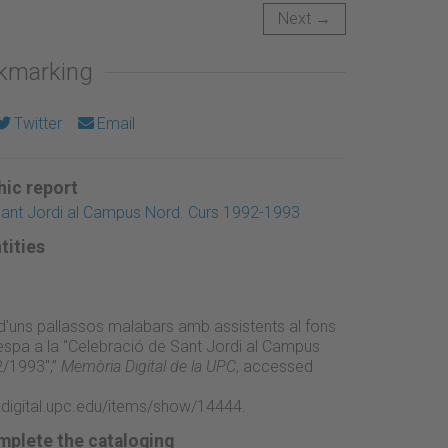
Next →
okmarking
Twitter
Email
ic report
Sant Jordi al Campus Nord. Curs 1992-1993
tities
 d'uns pallassos malabars amb assistents al fons
espa a la "Celebració de Sant Jordi al Campus
2/1993",”
Memòria Digital de la UPC
, accessed
adigital.upc.edu/items/show/14444
.
mplete the cataloging