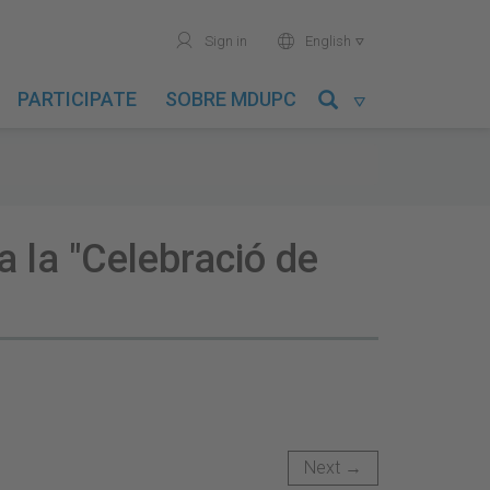
user
world
Sign in
English

PARTICIPATE
SOBRE MDUPC

 la "Celebració de
Next →