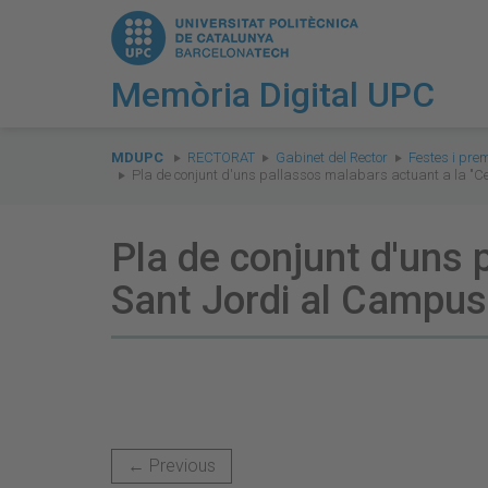
Memòria Digital UPC
You
are
MDUPC
RECTORAT
Gabinet del Rector
Festes i prem
Pla de conjunt d'uns pallassos malabars actuant a la "C
here:
Pla de conjunt d'uns 
Sant Jordi al Campus
← Previous