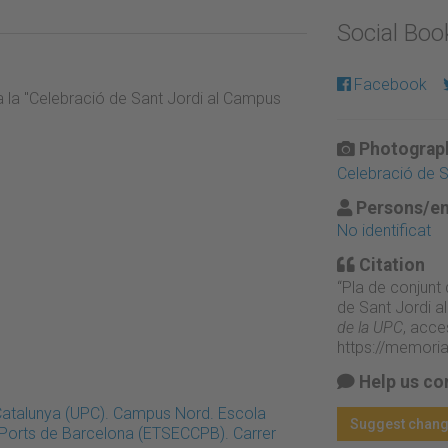
Social Bo
Facebook
a la "Celebració de Sant Jordi al Campus
Photograph
Celebració de 
Persons/en
No identificat
Citation
“Pla de conjunt
de Sant Jordi a
de la UPC
, acce
https://memori
Help us co
 Catalunya (UPC). Campus Nord. Escola
Suggest chan
i Ports de Barcelona (ETSECCPB). Carrer