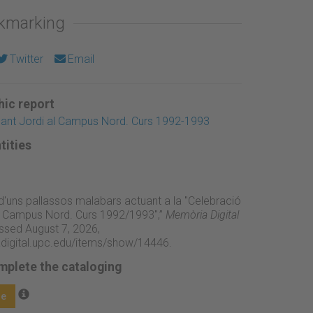
okmarking
Twitter
Email
ic report
Sant Jordi al Campus Nord. Curs 1992-1993
tities
 d'uns pallassos malabars actuant a la "Celebració
l Campus Nord. Curs 1992/1993",”
Memòria Digital
ssed August 7, 2026,
adigital.upc.edu/items/show/14446
.
mplete the cataloging
ge