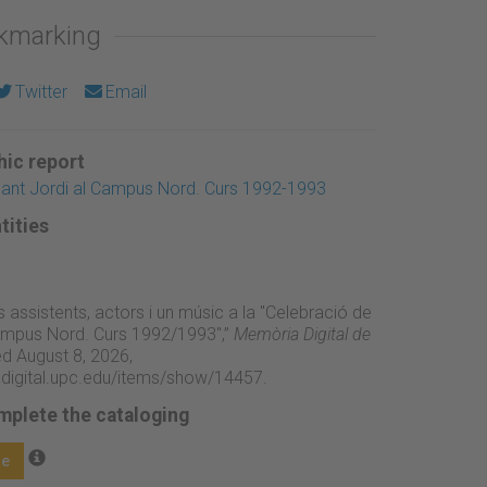
okmarking
Twitter
Email
ic report
Sant Jordi al Campus Nord. Curs 1992-1993
tities
s assistents, actors i un músic a la "Celebració de
ampus Nord. Curs 1992/1993",”
Memòria Digital de
d August 8, 2026,
adigital.upc.edu/items/show/14457
.
mplete the cataloging
ge