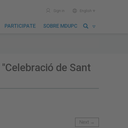
user
world
Sign in
English

PARTICIPATE
SOBRE MDUPC

a "Celebració de Sant
Next →