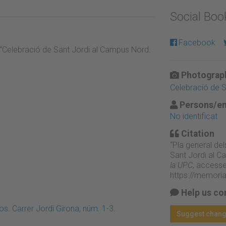
Social Bo
Facebook
la "Celebració de Sant Jordi al Campus Nord.
Photograph
Celebració de 
Persons/en
No identificat
Citation
“Pla general del
Sant Jordi al C
la UPC
, accesse
https://memori
Help us co
. Carrer Jordi Girona, núm. 1-3.
Suggest chan