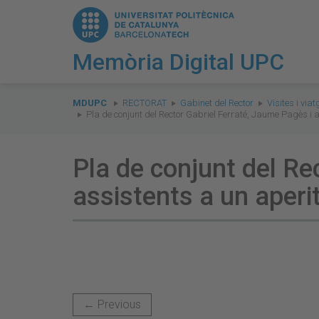
Memòria Digital UPC
You
are
MDUPC
RECTORAT
Gabinet del Rector
Visites i via
Pla de conjunt del Rector Gabriel Ferraté, Jaume Pagès i a
here:
Pla de conjunt del Re
assistents a un aperit
← Previous