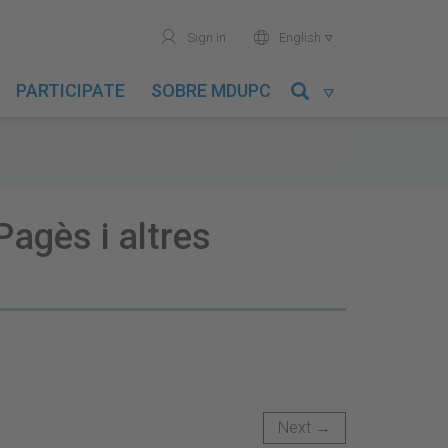
user
world
Sign in
English

PARTICIPATE
SOBRE MDUPC

Pagès i altres
Next →