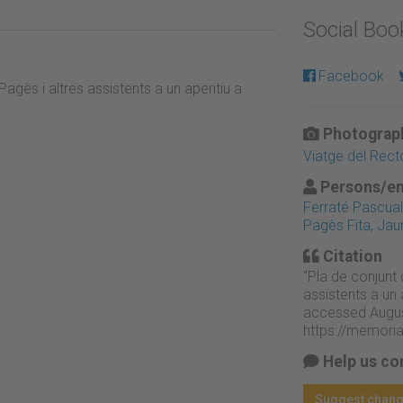
Social Bo
Facebook
agès i altres assistents a un aperitiu a
Photograph
Viatge del Recto
Persons/en
Ferraté Pascual,
Pagès Fita, Ja
Citation
“Pla de conjunt 
assistents a un a
accessed Augus
https://memori
Help us co
Suggest chan