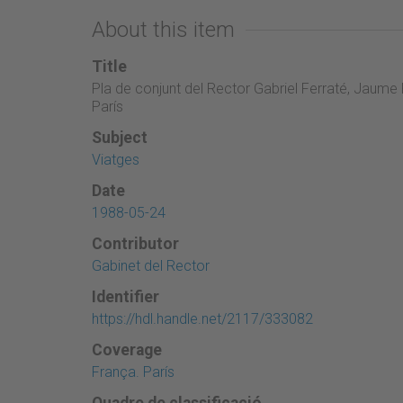
About this item
Title
Pla de conjunt del Rector Gabriel Ferraté, Jaume P
París
Subject
Viatges
Date
1988-05-24
Contributor
Gabinet del Rector
Identifier
https://hdl.handle.net/2117/333082
Coverage
França. París
Quadre de classificació