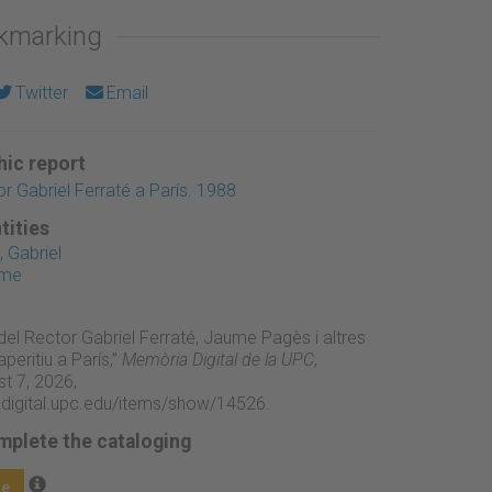
okmarking
Twitter
Email
ic report
r Gabriel Ferraté a París. 1988
tities
 Gabriel
ume
del Rector Gabriel Ferraté, Jaume Pagès i altres
peritiu a París,”
Memòria Digital de la UPC
,
t 7, 2026,
adigital.upc.edu/items/show/14526
.
mplete the cataloging
ge