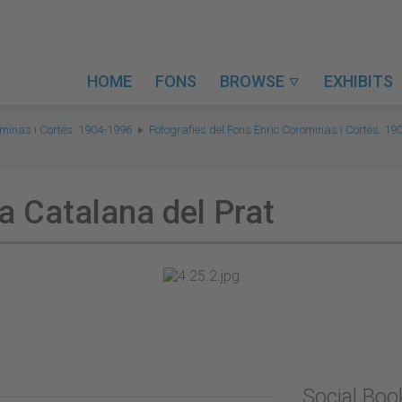
HOME
FONS
BROWSE
EXHIBITS

ominas i Cortés. 1904-1996
Fotografies del Fons Enric Corominas i Cortés. 19
ça Catalana del Prat
Social Bo