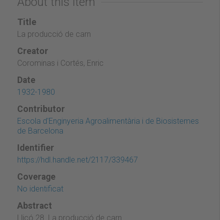
About this item
Title
La producció de carn
Creator
Corominas i Cortés, Enric
Date
1932-1980
Contributor
Escola d'Enginyeria Agroalimentària i de Biosistemes
de Barcelona
Identifier
https://hdl.handle.net/2117/339467
Coverage
No identificat
Abstract
Lliçó 28. La producció de carn