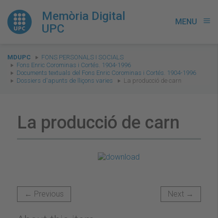
Memòria Digital
MENU
menu
UPC
You
MDUPC
FONS PERSONALS I SOCIALS
are
Fons Enric Corominas i Cortés. 1904-1996
Documents textuals del Fons Enric Corominas i Cortés. 1904-1996
here:
Dossiers d'apunts de lliçons varies
La producció de carn
La producció de carn
← Previous
Next →