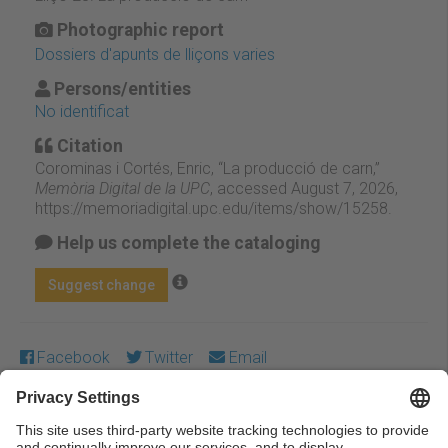
Photographic report
Dossiers d'apunts de lliçons varies
Persons/entities
No identificat
Citation
Corominas i Cortés, Enric, “La producció de carn,”
Memòria Digital de la UPC
, accessed August 7, 2026,
https://memoriadigital.upc.edu/items/show/15258
.
Help us complete the cataloging
Suggest change
Facebook
Twitter
Email