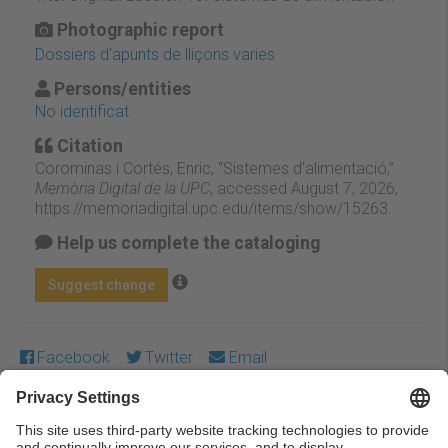
Photographic report
Dossiers d'apunts de lliçons varies
Persons/entities
No identificat
Citation
Corominas i Cortés, Enric, “Sistemes d'alimentació,”
Memòria Digital de la UPC
, accessed August 7, 2026,
https://memoriadigital.upc.edu/items/show/15263
.
Help us complete the cataloging
Suggest change
Facebook
Twitter
Email