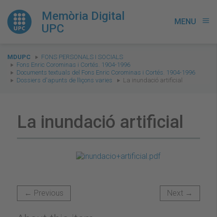
Memòria Digital
MENU
menu
UPC
You
MDUPC
FONS PERSONALS I SOCIALS
are
Fons Enric Corominas i Cortés. 1904-1996
Documents textuals del Fons Enric Corominas i Cortés. 1904-1996
here:
Dossiers d'apunts de lliçons varies
La inundació artificial
La inundació artificial
← Previous
Next →