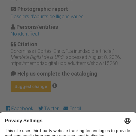
Photographic report
Dossiers d'apunts de lliçons varies
Persons/entities
No identificat
Citation
Corominas i Cortés, Enric, “La inundació artificial,”
Memòria Digital de la UPC
, accessed August 8, 2026,
https://memoriadigital.upc.edu/items/show/15268
.
Help us complete the cataloging
Suggest change
Facebook
Twitter
Email