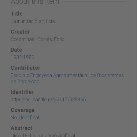
About this item
Title
La inundació artificial
Creator
Corominas i Cortés, Enric
Date
1932-1980
Contributor
Escola d'Enginyeria Agroalimentària i de Biosistemes
de Barcelona
Identifier
https://hdl.handle.net/2117/339466
Coverage
No identificat
Abstract
Lliçó 18. La inundació artificial