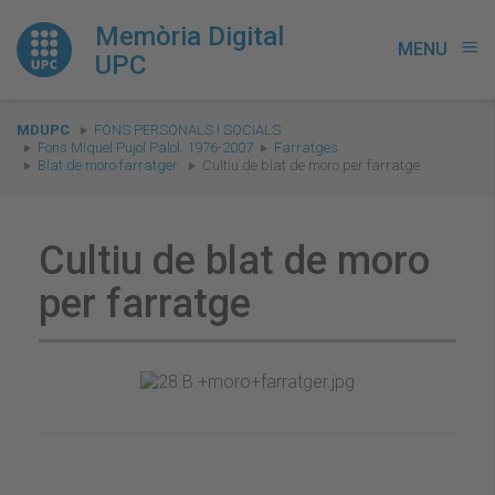
Memòria Digital
MENU
menu
UPC
You
MDUPC
FONS PERSONALS I SOCIALS
are
Fons Miquel Pujol Palol. 1976-2007
Farratges
Blat de moro farratger
Cultiu de blat de moro per farratge
here:
Cultiu de blat de moro
per farratge