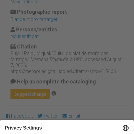
No identificat
Photographic report
Blat de moro farratger
Persons/entities
No identificat
Citation
Pujol i Palol, Miquel, “Cultiu de blat de moro per
farratge,”
Memòria Digital de la UPC
, accessed August
7, 2026,
https://memoriadigital.upc.edu/items/show/15466
.
Help us complete the cataloging
Suggest change
Facebook
Twitter
Email