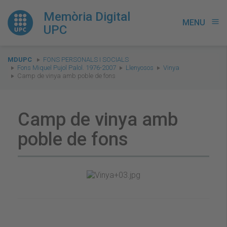
Memòria Digital
MENU
menu
UPC
You
MDUPC
FONS PERSONALS I SOCIALS
are
Fons Miquel Pujol Palol. 1976-2007
Llenyosos
Vinya
Camp de vinya amb poble de fons
here:
Camp de vinya amb
poble de fons