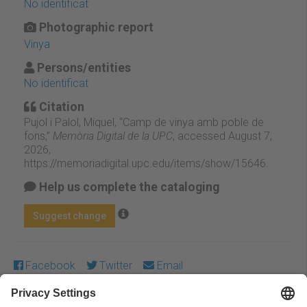
No identificat
Photographic report
Vinya
Persons/entities
No identificat
Citation
Pujol i Palol, Miquel, “Camp de vinya amb poble de
fons,”
Memòria Digital de la UPC
, accessed August 7,
2026,
https://memoriadigital.upc.edu/items/show/15646
.
Help us complete the cataloging
Suggest change
Facebook
Twitter
Email