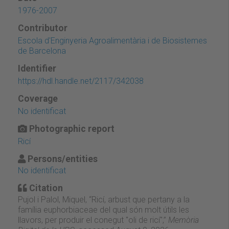
1976-2007
Contributor
Escola d'Enginyeria Agroalimentària i de Biosistemes
de Barcelona
Identifier
https://hdl.handle.net/2117/342038
Coverage
No identificat
Photographic report
Ricí
Persons/entities
No identificat
Citation
Pujol i Palol, Miquel, “Ricí, arbust que pertany a la
família euphorbiaceae del qual són molt útils les
llavors, per produir el conegut "oli de ricí",”
Memòria