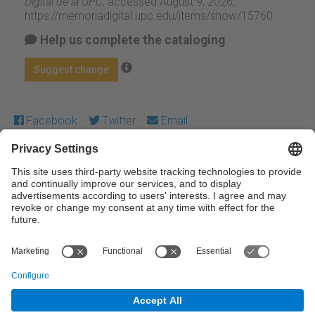
Digital de la UPC
, accessed August 9, 2026,
https://memoriadigital.upc.edu/items/show/15760
.
Help us complete the cataloging
Suggest change
Facebook
Twitter
Email
Except where otherwise noted, content on this work is
licensed under a Creative Commons license:
Attribution-
NonCommercial-NoDerivs 3.0 Spain
← Previous
Next →