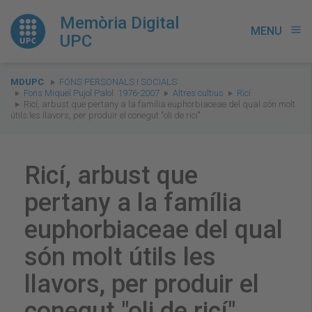
Memòria Digital
MENU
menu
UPC
You
MDUPC
FONS PERSONALS I SOCIALS
are
Fons Miquel Pujol Palol. 1976-2007
Altres cultius
Ricí
Ricí, arbust que pertany a la família euphorbiaceae del qual són molt
here:
útils les llavors, per produir el conegut "oli de ricí"
Ricí, arbust que
pertany a la família
euphorbiaceae del qual
són molt útils les
llavors, per produir el
conegut "oli de ricí"